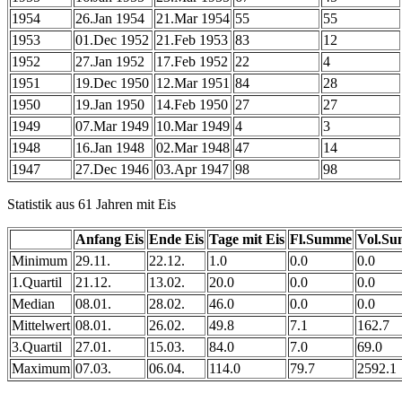
1954
26.Jan 1954
21.Mar 1954
55
55
1953
01.Dec 1952
21.Feb 1953
83
12
1952
27.Jan 1952
17.Feb 1952
22
4
1951
19.Dec 1950
12.Mar 1951
84
28
1950
19.Jan 1950
14.Feb 1950
27
27
1949
07.Mar 1949
10.Mar 1949
4
3
1948
16.Jan 1948
02.Mar 1948
47
14
1947
27.Dec 1946
03.Apr 1947
98
98
Statistik aus 61 Jahren mit Eis
Anfang Eis
Ende Eis
Tage mit Eis
Fl.Summe
Vol.S
Minimum
29.11.
22.12.
1.0
0.0
0.0
1.Quartil
21.12.
13.02.
20.0
0.0
0.0
Median
08.01.
28.02.
46.0
0.0
0.0
Mittelwert
08.01.
26.02.
49.8
7.1
162.7
3.Quartil
27.01.
15.03.
84.0
7.0
69.0
Maximum
07.03.
06.04.
114.0
79.7
2592.1