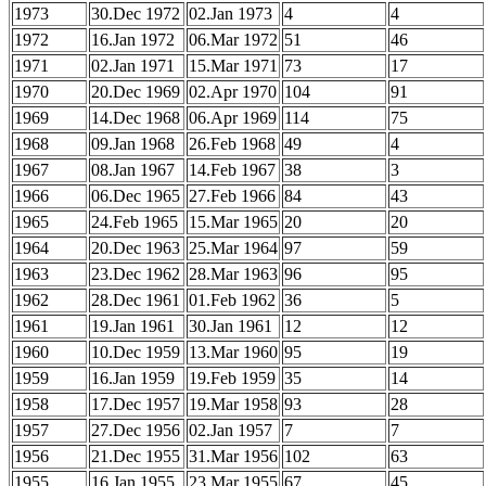
1973
30.Dec 1972
02.Jan 1973
4
4
1972
16.Jan 1972
06.Mar 1972
51
46
1971
02.Jan 1971
15.Mar 1971
73
17
1970
20.Dec 1969
02.Apr 1970
104
91
1969
14.Dec 1968
06.Apr 1969
114
75
1968
09.Jan 1968
26.Feb 1968
49
4
1967
08.Jan 1967
14.Feb 1967
38
3
1966
06.Dec 1965
27.Feb 1966
84
43
1965
24.Feb 1965
15.Mar 1965
20
20
1964
20.Dec 1963
25.Mar 1964
97
59
1963
23.Dec 1962
28.Mar 1963
96
95
1962
28.Dec 1961
01.Feb 1962
36
5
1961
19.Jan 1961
30.Jan 1961
12
12
1960
10.Dec 1959
13.Mar 1960
95
19
1959
16.Jan 1959
19.Feb 1959
35
14
1958
17.Dec 1957
19.Mar 1958
93
28
1957
27.Dec 1956
02.Jan 1957
7
7
1956
21.Dec 1955
31.Mar 1956
102
63
1955
16.Jan 1955
23.Mar 1955
67
45