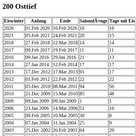
200 Osttief
Eiswinter
Anfang
Ende
SaisonlÃ¤nge
Tage mit Eis
2026
01.Feb 2026
16.Feb 2026
16
16
2021
05.Feb 2021
24.Feb 2021
20
15
2018
27.Feb 2018
12.Mar 2018
14
14
2017
09.Feb 2017
19.Feb 2017
11
11
2016
09.Jan 2016
29.Jan 2016
21
13
2014
27.Jan 2014
12.Feb 2014
17
17
2013
17.Dec 2012
17.Mar 2013
91
17
2012
01.Feb 2012
22.Feb 2012
22
22
2011
05.Dec 2010
08.Mar 2011
94
56
2010
21.Dec 2009
15.Mar 2010
85
48
2009
09.Jan 2009
09.Jan 2009
1
1
2006
23.Jan 2006
14.Mar 2006
51
16
2005
09.Feb 2005
10.Mar 2005
30
8
2004
07.Jan 2004
31.Jan 2004
25
9
2003
25.Dec 2002
26.Feb 2003
64
20