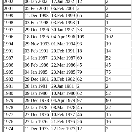
2002
06.Jan 2002
17.Jan 2002
12
2
2001
05.Feb 2001
06.Feb 2001
2
2
1999
11.Dec 1998
13.Feb 1999
65
4
1998
03.Feb 1998
03.Feb 1998
1
1
1997
29.Dec 1996
30.Jan 1997
33
23
1996
18.Dec 1995
04.Apr 1996
109
102
1994
29.Nov 1993
01.Mar 1994
93
19
1991
03.Feb 1991
20.Feb 1991
18
14
1987
14.Jan 1987
23.Mar 1987
69
52
1986
06.Feb 1986
22.Mar 1986
45
45
1985
04.Jan 1985
23.Mar 1985
79
75
1982
29.Dec 1981
28.Feb 1982
62
34
1981
28.Jan 1981
29.Jan 1981
2
2
1980
09.Jan 1980
10.Mar 1980
62
52
1979
29.Dec 1978
04.Apr 1979
97
90
1978
23.Jan 1978
08.Mar 1978
45
22
1977
27.Dec 1976
10.Feb 1977
46
15
1976
27.Jan 1976
21.Feb 1976
26
16
1974
11.Dec 1973
22.Dec 1973
12
2