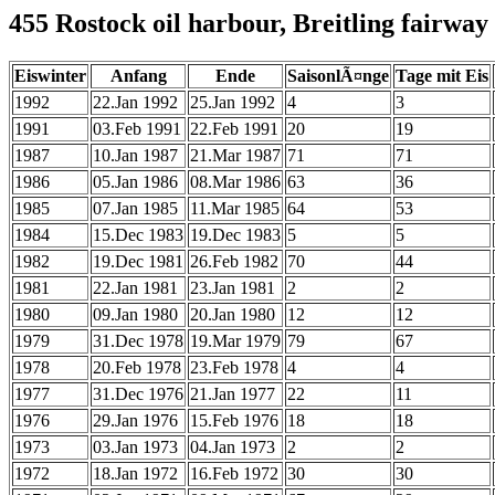
455 Rostock oil harbour, Breitling fairway
Eiswinter
Anfang
Ende
SaisonlÃ¤nge
Tage mit Eis
1992
22.Jan 1992
25.Jan 1992
4
3
1991
03.Feb 1991
22.Feb 1991
20
19
1987
10.Jan 1987
21.Mar 1987
71
71
1986
05.Jan 1986
08.Mar 1986
63
36
1985
07.Jan 1985
11.Mar 1985
64
53
1984
15.Dec 1983
19.Dec 1983
5
5
1982
19.Dec 1981
26.Feb 1982
70
44
1981
22.Jan 1981
23.Jan 1981
2
2
1980
09.Jan 1980
20.Jan 1980
12
12
1979
31.Dec 1978
19.Mar 1979
79
67
1978
20.Feb 1978
23.Feb 1978
4
4
1977
31.Dec 1976
21.Jan 1977
22
11
1976
29.Jan 1976
15.Feb 1976
18
18
1973
03.Jan 1973
04.Jan 1973
2
2
1972
18.Jan 1972
16.Feb 1972
30
30