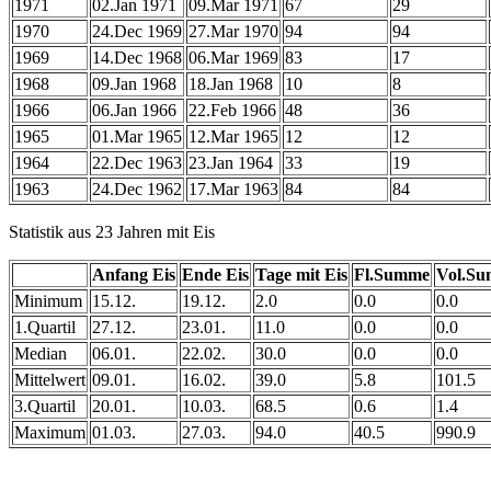
1971
02.Jan 1971
09.Mar 1971
67
29
1970
24.Dec 1969
27.Mar 1970
94
94
1969
14.Dec 1968
06.Mar 1969
83
17
1968
09.Jan 1968
18.Jan 1968
10
8
1966
06.Jan 1966
22.Feb 1966
48
36
1965
01.Mar 1965
12.Mar 1965
12
12
1964
22.Dec 1963
23.Jan 1964
33
19
1963
24.Dec 1962
17.Mar 1963
84
84
Statistik aus 23 Jahren mit Eis
Anfang Eis
Ende Eis
Tage mit Eis
Fl.Summe
Vol.S
Minimum
15.12.
19.12.
2.0
0.0
0.0
1.Quartil
27.12.
23.01.
11.0
0.0
0.0
Median
06.01.
22.02.
30.0
0.0
0.0
Mittelwert
09.01.
16.02.
39.0
5.8
101.5
3.Quartil
20.01.
10.03.
68.5
0.6
1.4
Maximum
01.03.
27.03.
94.0
40.5
990.9