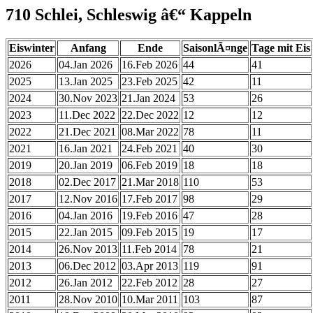
710 Schlei, Schleswig â€“ Kappeln
Eiswinter
Anfang
Ende
SaisonlÃ¤nge
Tage mit Eis
2026
04.Jan 2026
16.Feb 2026
44
41
2025
13.Jan 2025
23.Feb 2025
42
11
2024
30.Nov 2023
21.Jan 2024
53
26
2023
11.Dec 2022
22.Dec 2022
12
12
2022
21.Dec 2021
08.Mar 2022
78
11
2021
16.Jan 2021
24.Feb 2021
40
30
2019
20.Jan 2019
06.Feb 2019
18
18
2018
02.Dec 2017
21.Mar 2018
110
53
2017
12.Nov 2016
17.Feb 2017
98
29
2016
04.Jan 2016
19.Feb 2016
47
28
2015
22.Jan 2015
09.Feb 2015
19
17
2014
26.Nov 2013
11.Feb 2014
78
21
2013
06.Dec 2012
03.Apr 2013
119
91
2012
26.Jan 2012
22.Feb 2012
28
27
2011
28.Nov 2010
10.Mar 2011
103
87