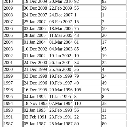
2010
19.Dec 2009
20.Mar 2010
92
92
2009
30.Dec 2008
22.Feb 2009
55
39
2008
24.Dec 2007
24.Dec 2007
1
1
2007
25.Jan 2007
08.Feb 2007
15
2
2006
03.Jan 2006
18.Mar 2006
75
59
2005
28.Jan 2005
11.Mar 2005
43
20
2004
01.Jan 2004
01.Mar 2004
61
17
2003
10.Dec 2002
04.Mar 2003
85
65
2002
01.Jan 2002
19.Jan 2002
19
19
2001
24.Dec 2000
26.Jan 2001
34
25
2000
21.Dec 1999
25.Jan 2000
36
4
1999
03.Dec 1998
19.Feb 1999
79
24
1997
24.Dec 1996
10.Feb 1997
49
49
1996
16.Dec 1995
29.Mar 1996
105
105
1995
04.Jan 1995
11.Jan 1995
8
8
1994
18.Nov 1993
07.Mar 1994
110
38
1993
02.Jan 1993
26.Feb 1993
56
11
1991
02.Feb 1991
23.Feb 1991
22
22
1987
05.Jan 1987
25.Mar 1987
80
80