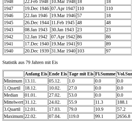
1948
22.Feb 1948
10.Mar 1948
18
18
1947
19.Dec 1946
07.Apr 1947
110
110
1946
22.Jan 1946
19.Mar 1946
57
18
1945
26.Dec 1944
11.Feb 1945
48
48
1943
08.Jan 1943
30.Jan 1943
23
23
1942
12.Jan 1942
07.Apr 1942
86
86
1941
17.Dec 1940
19.Mar 1941
93
89
1940
20.Dec 1939
31.Mar 1940
103
97
Statistik aus 79 Jahren mit Eis
Anfang Eis
Ende Eis
Tage mit Eis
Fl.Summe
Vol.S
Minimum
13.11.
05.12.
1.0
0.0
0.0
1.Quartil
18.12.
10.02.
27.0
0.0
0.0
Median
01.01.
27.02.
53.0
0.0
0.0
Mittelwert
31.12.
24.02.
55.9
11.3
188.1
3.Quartil
12.01.
17.03.
79.0
10.9
57.2
Maximum
22.02.
07.04.
119.0
99.1
2656.8