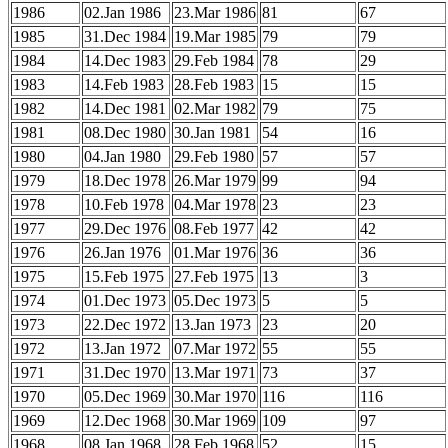
1986
02.Jan 1986
23.Mar 1986
81
67
1985
31.Dec 1984
19.Mar 1985
79
79
1984
14.Dec 1983
29.Feb 1984
78
29
1983
14.Feb 1983
28.Feb 1983
15
15
1982
14.Dec 1981
02.Mar 1982
79
75
1981
08.Dec 1980
30.Jan 1981
54
16
1980
04.Jan 1980
29.Feb 1980
57
57
1979
18.Dec 1978
26.Mar 1979
99
94
1978
10.Feb 1978
04.Mar 1978
23
23
1977
29.Dec 1976
08.Feb 1977
42
42
1976
26.Jan 1976
01.Mar 1976
36
36
1975
15.Feb 1975
27.Feb 1975
13
3
1974
01.Dec 1973
05.Dec 1973
5
5
1973
22.Dec 1972
13.Jan 1973
23
20
1972
13.Jan 1972
07.Mar 1972
55
55
1971
31.Dec 1970
13.Mar 1971
73
37
1970
05.Dec 1969
30.Mar 1970
116
116
1969
12.Dec 1968
30.Mar 1969
109
97
1968
08.Jan 1968
28.Feb 1968
52
15