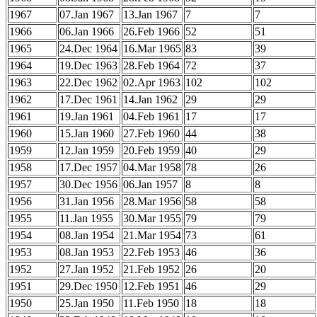
1967
07.Jan 1967
13.Jan 1967
7
7
1966
06.Jan 1966
26.Feb 1966
52
51
1965
24.Dec 1964
16.Mar 1965
83
39
1964
19.Dec 1963
28.Feb 1964
72
37
1963
22.Dec 1962
02.Apr 1963
102
102
1962
17.Dec 1961
14.Jan 1962
29
29
1961
19.Jan 1961
04.Feb 1961
17
17
1960
15.Jan 1960
27.Feb 1960
44
38
1959
12.Jan 1959
20.Feb 1959
40
29
1958
17.Dec 1957
04.Mar 1958
78
26
1957
30.Dec 1956
06.Jan 1957
8
8
1956
31.Jan 1956
28.Mar 1956
58
58
1955
11.Jan 1955
30.Mar 1955
79
79
1954
08.Jan 1954
21.Mar 1954
73
61
1953
08.Jan 1953
22.Feb 1953
46
36
1952
27.Jan 1952
21.Feb 1952
26
20
1951
29.Dec 1950
12.Feb 1951
46
29
1950
25.Jan 1950
11.Feb 1950
18
18