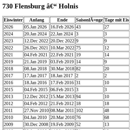
730 Flensburg â€“ Holnis
Eiswinter
Anfang
Ende
SaisonlÃ¤nge
Tage mit Eis
2026
05.Jan 2026
16.Feb 2026
43
27
2024
20.Jan 2024
22.Jan 2024
3
3
2023
12.Dec 2022
20.Dec 2022
9
9
2022
26.Dec 2021
10.Mar 2022
75
12
2021
04.Feb 2021
22.Feb 2021
19
14
2019
21.Jan 2019
03.Feb 2019
14
9
2018
08.Jan 2018
30.Mar 2018
82
20
2017
17.Jan 2017
18.Jan 2017
2
2
2016
18.Jan 2016
17.Feb 2016
31
10
2015
04.Feb 2015
06.Feb 2015
3
3
2013
12.Dec 2012
15.Mar 2013
94
10
2012
04.Feb 2012
21.Feb 2012
18
18
2011
27.Nov 2010
08.Mar 2011
102
48
2010
04.Jan 2010
20.Mar 2010
76
68
2009
30.Dec 2008
19.Feb 2009
52
13