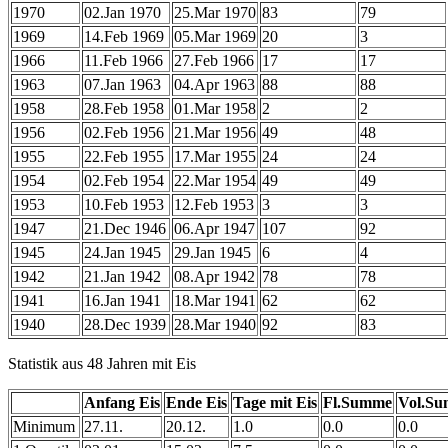
1970
02.Jan 1970
25.Mar 1970
83
79
1969
14.Feb 1969
05.Mar 1969
20
3
1966
11.Feb 1966
27.Feb 1966
17
17
1963
07.Jan 1963
04.Apr 1963
88
88
1958
28.Feb 1958
01.Mar 1958
2
2
1956
02.Feb 1956
21.Mar 1956
49
48
1955
22.Feb 1955
17.Mar 1955
24
24
1954
02.Feb 1954
22.Mar 1954
49
49
1953
10.Feb 1953
12.Feb 1953
3
3
1947
21.Dec 1946
06.Apr 1947
107
92
1945
24.Jan 1945
29.Jan 1945
6
4
1942
21.Jan 1942
08.Apr 1942
78
78
1941
16.Jan 1941
18.Mar 1941
62
62
1940
28.Dec 1939
28.Mar 1940
92
83
Statistik aus 48 Jahren mit Eis
Anfang Eis
Ende Eis
Tage mit Eis
Fl.Summe
Vol.S
Minimum
27.11.
20.12.
1.0
0.0
0.0