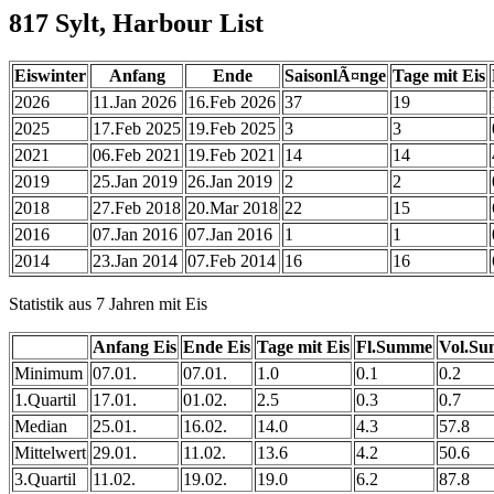
817 Sylt, Harbour List
Eiswinter
Anfang
Ende
SaisonlÃ¤nge
Tage mit Eis
2026
11.Jan 2026
16.Feb 2026
37
19
2025
17.Feb 2025
19.Feb 2025
3
3
2021
06.Feb 2021
19.Feb 2021
14
14
2019
25.Jan 2019
26.Jan 2019
2
2
2018
27.Feb 2018
20.Mar 2018
22
15
2016
07.Jan 2016
07.Jan 2016
1
1
2014
23.Jan 2014
07.Feb 2014
16
16
Statistik aus 7 Jahren mit Eis
Anfang Eis
Ende Eis
Tage mit Eis
Fl.Summe
Vol.S
Minimum
07.01.
07.01.
1.0
0.1
0.2
1.Quartil
17.01.
01.02.
2.5
0.3
0.7
Median
25.01.
16.02.
14.0
4.3
57.8
Mittelwert
29.01.
11.02.
13.6
4.2
50.6
3.Quartil
11.02.
19.02.
19.0
6.2
87.8