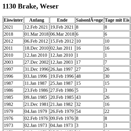
1130 Brake, Weser
Eiswinter
Anfang
Ende
SaisonlÃ¤nge
Tage mit Eis
2021
12.Feb 2021
19.Feb 2021
8
8
2018
01.Mar 2018
06.Mar 2018
6
6
2012
06.Feb 2012
15.Feb 2012
10
10
2011
18.Dec 2010
02.Jan 2011
16
16
2010
12.Jan 2010
12.Jan 2010
1
1
2003
27.Dec 2002
12.Jan 2003
17
7
1997
31.Dec 1996
26.Jan 1997
27
26
1996
03.Jan 1996
19.Feb 1996
48
30
1987
11.Jan 1987
25.Jan 1987
15
15
1986
23.Feb 1986
27.Feb 1986
5
3
1985
09.Jan 1985
20.Feb 1985
43
26
1982
21.Dec 1981
21.Jan 1982
32
16
1979
04.Jan 1979
26.Feb 1979
54
22
1976
02.Feb 1976
09.Feb 1976
8
8
1973
02.Jan 1973
04.Jan 1973
3
3