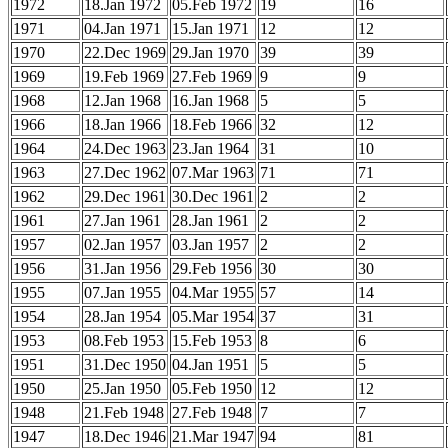
1972
18.Jan 1972
05.Feb 1972
19
16
1971
04.Jan 1971
15.Jan 1971
12
12
1970
22.Dec 1969
29.Jan 1970
39
39
1969
19.Feb 1969
27.Feb 1969
9
9
1968
12.Jan 1968
16.Jan 1968
5
5
1966
18.Jan 1966
18.Feb 1966
32
12
1964
24.Dec 1963
23.Jan 1964
31
10
1963
27.Dec 1962
07.Mar 1963
71
71
1962
29.Dec 1961
30.Dec 1961
2
2
1961
27.Jan 1961
28.Jan 1961
2
2
1957
02.Jan 1957
03.Jan 1957
2
2
1956
31.Jan 1956
29.Feb 1956
30
30
1955
07.Jan 1955
04.Mar 1955
57
14
1954
28.Jan 1954
05.Mar 1954
37
31
1953
08.Feb 1953
15.Feb 1953
8
6
1951
31.Dec 1950
04.Jan 1951
5
5
1950
25.Jan 1950
05.Feb 1950
12
12
1948
21.Feb 1948
27.Feb 1948
7
7
1947
18.Dec 1946
21.Mar 1947
94
81