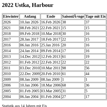
2022 Ustka, Harbour
Eiswinter
Anfang
Ende
SaisonlÃ¤nge
Tage mit Eis
2026
10.Jan 2026
16.Feb 2026
38
37
2021
08.Feb 2021
22.Feb 2021
15
15
2018
09.Feb 2018
10.Mar 2018
30
16
2017
28.Jan 2017
18.Feb 2017
22
15
2016
06.Jan 2016
25.Jan 2016
20
16
2014
24.Jan 2014
09.Feb 2014
17
16
2013
14.Dec 2012
12.Feb 2013
61
19
2012
01.Feb 2012
22.Feb 2012
22
22
2011
03.Dec 2010
10.Mar 2011
98
56
2010
22.Dec 2009
20.Feb 2010
61
44
2009
08.Jan 2009
08.Jan 2009
1
1
2006
10.Jan 2006
18.Mar 2006
68
36
2005
01.Feb 2005
03.Mar 2005
31
5
2004
06.Jan 2004
01.Feb 2004
27
17
Statistik aus 14 Jahren mit Eis