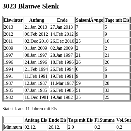
3023 Blauwe Slenk
Eiswinter
Anfang
Ende
SaisonlÃ¤nge
Tage mit Eis
2013
21.Jan 2013
27.Jan 2013
7
5
2012
06.Feb 2012
14.Feb 2012
9
9
2011
02.Dec 2010
26.Dec 2010
25
10
2009
01.Jan 2009
02.Jan 2009
2
2
1997
08.Jan 1997
28.Jan 1997
21
21
1996
24.Jan 1996
18.Feb 1996
26
26
1994
21.Feb 1994
26.Feb 1994
6
6
1991
11.Feb 1991
19.Feb 1991
9
8
1987
12.Jan 1987
11.Mar 1987
59
28
1985
07.Jan 1985
26.Feb 1985
51
33
1982
16.Dec 1981
19.Jan 1982
35
25
Statistik aus 11 Jahren mit Eis
Anfang Eis
Ende Eis
Tage mit Eis
Fl.Summe
Vol.S
Minimum
02.12.
26.12.
2.0
0.2
0.2