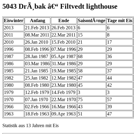
5043 DrÃ¸bak â€“ Filtvedt lighthouse
Eiswinter
Anfang
Ende
SaisonlÃ¤nge
Tage mit Eis
2013
21.Feb 2013
26.Feb 2013
6
6
2011
08.Mar 2011
22.Mar 2011
15
8
2010
26.Jan 2010
15.Feb 2010
21
17
1996
08.Feb 1996
07.Mar 1996
29
29
1987
28.Jan 1987
05.Apr 1987
68
36
1986
03.Mar 1986
31.Mar 1986
29
29
1985
21.Jan 1985
19.Mar 1985
58
37
1982
25.Jan 1982
12.Mar 1982
47
44
1980
08.Feb 1980
23.Mar 1980
45
42
1979
12.Feb 1979
14.Feb 1979
3
3
1970
07.Jan 1970
22.Mar 1970
75
57
1966
02.Feb 1966
16.Mar 1966
43
39
1963
18.Feb 1963
09.Apr 1963
51
47
Statistik aus 13 Jahren mit Eis