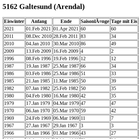
5162 Galtesund (Arendal)
Eiswinter
Anfang
Ende
SaisonlÃ¤nge
Tage mit Eis
2021
01.Feb 2021
01.Apr 2021
60
60
2011
08.Dec 2010
28.Feb 2011
83
34
2010
04.Jan 2010
30.Mar 2010
86
49
2009
13.Feb 2009
16.Feb 2009
4
2
1996
08.Feb 1996
19.Feb 1996
12
12
1987
19.Jan 1987
25.Mar 1987
66
34
1986
03.Feb 1986
25.Mar 1986
51
33
1985
21.Jan 1985
11.Mar 1985
50
39
1982
07.Jan 1982
25.Feb 1982
50
35
1980
04.Feb 1980
16.Mar 1980
42
35
1979
17.Jan 1979
04.Mar 1979
47
47
1970
06.Jan 1970
05.Mar 1970
59
42
1969
24.Feb 1969
06.Mar 1969
11
7
1967
27.Jan 1967
29.Jan 1967
3
3
1966
18.Jan 1966
01.Mar 1966
43
27