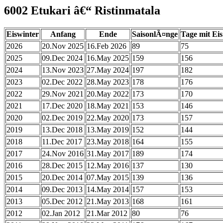
6002 Etukari â€“ Ristinmatala
Eiswinter
Anfang
Ende
SaisonlÃ¤nge
Tage mit Eis
2026
20.Nov 2025
16.Feb 2026
89
75
2025
09.Dec 2024
16.May 2025
159
156
2024
13.Nov 2023
27.May 2024
197
182
2023
02.Dec 2022
28.May 2023
178
176
2022
29.Nov 2021
20.May 2022
173
170
2021
17.Dec 2020
18.May 2021
153
146
2020
02.Dec 2019
22.May 2020
173
157
2019
13.Dec 2018
13.May 2019
152
144
2018
11.Dec 2017
23.May 2018
164
155
2017
24.Nov 2016
31.May 2017
189
174
2016
28.Dec 2015
12.May 2016
137
130
2015
20.Dec 2014
07.May 2015
139
136
2014
09.Dec 2013
14.May 2014
157
153
2013
05.Dec 2012
21.May 2013
168
161
2012
02.Jan 2012
21.Mar 2012
80
76