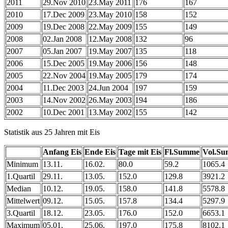
2011
29.Nov 2010
23.May 2011
176
167
2010
17.Dec 2009
23.May 2010
158
152
2009
19.Dec 2008
22.May 2009
155
149
2008
02.Jan 2008
12.May 2008
132
96
2007
05.Jan 2007
19.May 2007
135
118
2006
15.Dec 2005
19.May 2006
156
148
2005
22.Nov 2004
19.May 2005
179
174
2004
11.Dec 2003
24.Jun 2004
197
159
2003
14.Nov 2002
26.May 2003
194
186
2002
10.Dec 2001
13.May 2002
155
142
Statistik aus 25 Jahren mit Eis
Anfang Eis
Ende Eis
Tage mit Eis
Fl.Summe
Vol.S
Minimum
13.11.
16.02.
80.0
59.2
1065.4
1.Quartil
29.11.
13.05.
152.0
129.8
3921.2
Median
10.12.
19.05.
158.0
141.8
5578.8
Mittelwert
09.12.
15.05.
157.8
134.4
5297.9
3.Quartil
18.12.
23.05.
176.0
152.0
6653.1
Maximum
05.01.
25.06.
197.0
175.8
8102.1