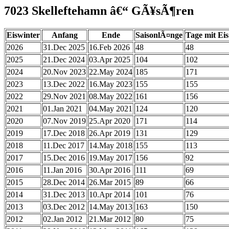
7023 Skelleftehamn â€“ GÃ¥sÃ¶ren
Eiswinter
Anfang
Ende
SaisonlÃ¤nge
Tage mit Eis
2026
31.Dec 2025
16.Feb 2026
48
48
2025
21.Dec 2024
03.Apr 2025
104
102
2024
20.Nov 2023
22.May 2024
185
171
2023
13.Dec 2022
16.May 2023
155
155
2022
29.Nov 2021
08.May 2022
161
156
2021
01.Jan 2021
04.May 2021
124
120
2020
07.Nov 2019
25.Apr 2020
171
114
2019
17.Dec 2018
26.Apr 2019
131
129
2018
11.Dec 2017
14.May 2018
155
113
2017
15.Dec 2016
19.May 2017
156
92
2016
11.Jan 2016
30.Apr 2016
111
69
2015
28.Dec 2014
26.Mar 2015
89
66
2014
31.Dec 2013
10.Apr 2014
101
76
2013
03.Dec 2012
14.May 2013
163
150
2012
02.Jan 2012
21.Mar 2012
80
75