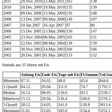
2011
29.Nov 2010
12.May 2011
165
138
2010
16.Dec 2009
19.May 2010
155
139
2009
09.Dec 2008
13.May 2009
156
148
2008
13.Dec 2007
09.May 2008
149
107
2007
10.Jan 2007
16.Apr 2007
97
80
2006
15.Dec 2005
13.May 2006
150
147
2005
23.Nov 2004
06.May 2005
165
121
2004
22.Dec 2003
08.May 2004
139
139
2003
30.Nov 2002
14.May 2003
166
166
2002
20.Dec 2001
01.May 2002
133
132
Statistik aus 25 Jahren mit Eis
Anfang Eis
Ende Eis
Tage mit Eis
Fl.Summe
Vol.S
Minimum
07.11.
16.02.
48.0
45.6
844.6
1.Quartil
04.12.
26.04.
111.0
74.7
1792.5
Median
16.12.
08.05.
150.0
93.5
2339.5
Mittelwert
15.12.
29.04.
136.4
100.0
2576.3
3.Quartil
28.12.
14.05.
161.0
128.8
3013.4
Maximum
11.01.
23.05.
185.0
154.4
5252.1