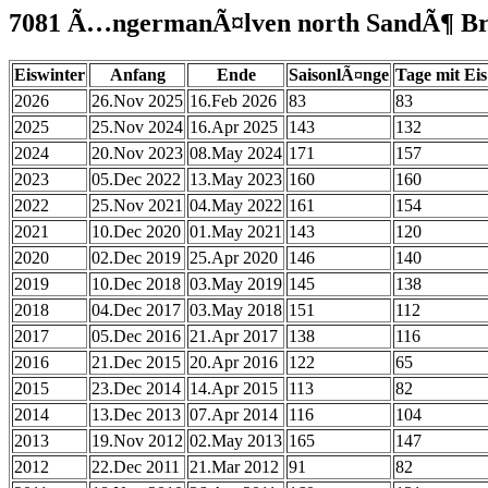
7081 Ã…ngermanÃ¤lven north SandÃ¶ Br
Eiswinter
Anfang
Ende
SaisonlÃ¤nge
Tage mit Eis
2026
26.Nov 2025
16.Feb 2026
83
83
2025
25.Nov 2024
16.Apr 2025
143
132
2024
20.Nov 2023
08.May 2024
171
157
2023
05.Dec 2022
13.May 2023
160
160
2022
25.Nov 2021
04.May 2022
161
154
2021
10.Dec 2020
01.May 2021
143
120
2020
02.Dec 2019
25.Apr 2020
146
140
2019
10.Dec 2018
03.May 2019
145
138
2018
04.Dec 2017
03.May 2018
151
112
2017
05.Dec 2016
21.Apr 2017
138
116
2016
21.Dec 2015
20.Apr 2016
122
65
2015
23.Dec 2014
14.Apr 2015
113
82
2014
13.Dec 2013
07.Apr 2014
116
104
2013
19.Nov 2012
02.May 2013
165
147
2012
22.Dec 2011
21.Mar 2012
91
82