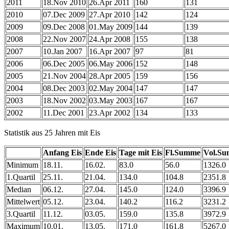
2011
18.Nov 2010
26.Apr 2011
160
131
2010
07.Dec 2009
27.Apr 2010
142
124
2009
09.Dec 2008
01.May 2009
144
139
2008
22.Nov 2007
24.Apr 2008
155
138
2007
10.Jan 2007
16.Apr 2007
97
81
2006
06.Dec 2005
06.May 2006
152
148
2005
21.Nov 2004
28.Apr 2005
159
156
2004
08.Dec 2003
02.May 2004
147
147
2003
18.Nov 2002
03.May 2003
167
167
2002
11.Dec 2001
23.Apr 2002
134
133
Statistik aus 25 Jahren mit Eis
Anfang Eis
Ende Eis
Tage mit Eis
Fl.Summe
Vol.S
Minimum
18.11.
16.02.
83.0
56.0
1326.0
1.Quartil
25.11.
21.04.
134.0
104.8
2351.8
Median
06.12.
27.04.
145.0
124.0
3396.9
Mittelwert
05.12.
23.04.
140.2
116.2
3231.2
3.Quartil
11.12.
03.05.
159.0
135.8
3972.9
Maximum
10.01.
13.05.
171.0
161.8
5267.0