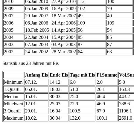
2010
06.Jan 2010
27.Apr 2010
112
100
2009
05.Jan 2009
16.Apr 2009
102
79
2007
29.Jan 2007
18.Mar 2007
49
40
2006
06.Jan 2006
24.Apr 2006
109
109
2005
18.Feb 2005
14.Apr 2005
56
54
2004
22.Jan 2004
15.Apr 2004
85
85
2003
07.Jan 2003
03.Apr 2003
87
87
2002
24.Jan 2002
28.Mar 2002
64
63
Statistik aus 23 Jahren mit Eis
Anfang Eis
Ende Eis
Tage mit Eis
Fl.Summe
Vol.S
Minimum
07.12.
14.12.
6.0
2.0
5.0
1.Quartil
05.01.
18.03.
51.0
26.1
163.3
Median
15.01.
30.03.
75.0
46.4
443.2
Mittelwert
12.01.
25.03.
72.9
46.9
788.6
3.Quartil
29.01.
16.04.
100.5
67.9
1196.1
Maximum
18.02.
30.04.
132.0
100.1
2691.0