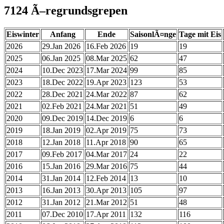
7124 Ã–regrundsgrepen
Eiswinter
Anfang
Ende
SaisonlÃ¤nge
Tage mit Eis
2026
29.Jan 2026
16.Feb 2026
19
19
2025
06.Jan 2025
08.Mar 2025
62
47
2024
10.Dec 2023
17.Mar 2024
99
85
2023
18.Dec 2022
19.Apr 2023
123
53
2022
28.Dec 2021
24.Mar 2022
87
62
2021
02.Feb 2021
24.Mar 2021
51
49
2020
09.Dec 2019
14.Dec 2019
6
6
2019
18.Jan 2019
02.Apr 2019
75
73
2018
12.Jan 2018
11.Apr 2018
90
65
2017
09.Feb 2017
04.Mar 2017
24
22
2016
15.Jan 2016
29.Mar 2016
75
44
2014
31.Jan 2014
12.Feb 2014
13
10
2013
16.Jan 2013
30.Apr 2013
105
97
2012
31.Jan 2012
21.Mar 2012
51
48
2011
07.Dec 2010
17.Apr 2011
132
116