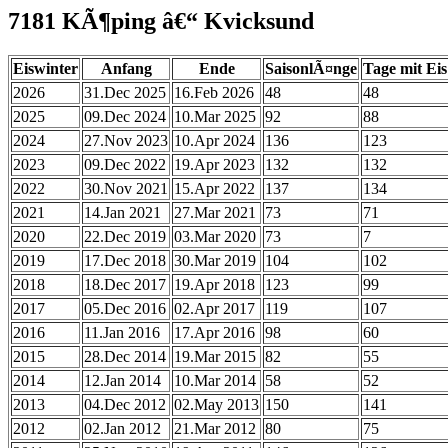
7181 KÃ¶ping â€“ Kvicksund
Eiswinter
Anfang
Ende
SaisonlÃ¤nge
Tage mit Eis
2026
31.Dec 2025
16.Feb 2026
48
48
2025
09.Dec 2024
10.Mar 2025
92
88
2024
27.Nov 2023
10.Apr 2024
136
123
2023
09.Dec 2022
19.Apr 2023
132
132
2022
30.Nov 2021
15.Apr 2022
137
134
2021
14.Jan 2021
27.Mar 2021
73
71
2020
22.Dec 2019
03.Mar 2020
73
7
2019
17.Dec 2018
30.Mar 2019
104
102
2018
18.Dec 2017
19.Apr 2018
123
99
2017
05.Dec 2016
02.Apr 2017
119
107
2016
11.Jan 2016
17.Apr 2016
98
60
2015
28.Dec 2014
19.Mar 2015
82
55
2014
12.Jan 2014
10.Mar 2014
58
52
2013
04.Dec 2012
02.May 2013
150
141
2012
02.Jan 2012
21.Mar 2012
80
75