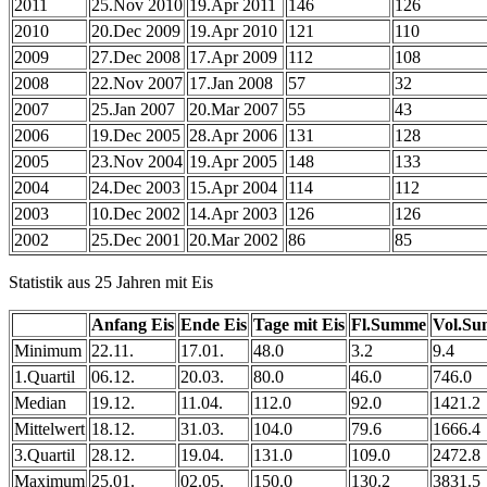
2011
25.Nov 2010
19.Apr 2011
146
126
2010
20.Dec 2009
19.Apr 2010
121
110
2009
27.Dec 2008
17.Apr 2009
112
108
2008
22.Nov 2007
17.Jan 2008
57
32
2007
25.Jan 2007
20.Mar 2007
55
43
2006
19.Dec 2005
28.Apr 2006
131
128
2005
23.Nov 2004
19.Apr 2005
148
133
2004
24.Dec 2003
15.Apr 2004
114
112
2003
10.Dec 2002
14.Apr 2003
126
126
2002
25.Dec 2001
20.Mar 2002
86
85
Statistik aus 25 Jahren mit Eis
Anfang Eis
Ende Eis
Tage mit Eis
Fl.Summe
Vol.S
Minimum
22.11.
17.01.
48.0
3.2
9.4
1.Quartil
06.12.
20.03.
80.0
46.0
746.0
Median
19.12.
11.04.
112.0
92.0
1421.2
Mittelwert
18.12.
31.03.
104.0
79.6
1666.4
3.Quartil
28.12.
19.04.
131.0
109.0
2472.8
Maximum
25.01.
02.05.
150.0
130.2
3831.5