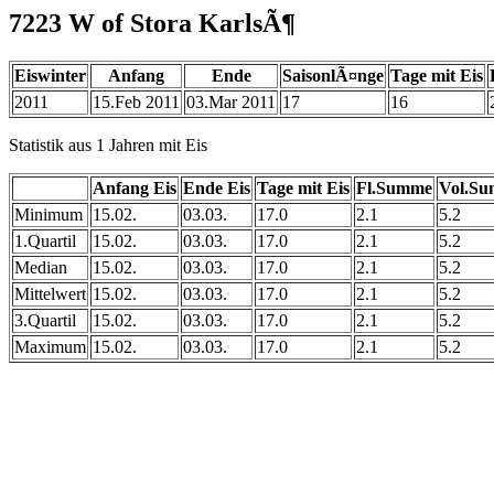
7223 W of Stora KarlsÃ¶
Eiswinter
Anfang
Ende
SaisonlÃ¤nge
Tage mit Eis
2011
15.Feb 2011
03.Mar 2011
17
16
Statistik aus 1 Jahren mit Eis
Anfang Eis
Ende Eis
Tage mit Eis
Fl.Summe
Vol.S
Minimum
15.02.
03.03.
17.0
2.1
5.2
1.Quartil
15.02.
03.03.
17.0
2.1
5.2
Median
15.02.
03.03.
17.0
2.1
5.2
Mittelwert
15.02.
03.03.
17.0
2.1
5.2
3.Quartil
15.02.
03.03.
17.0
2.1
5.2
Maximum
15.02.
03.03.
17.0
2.1
5.2