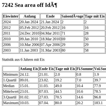
7242 Sea area off IdÃ¶
Eiswinter
Anfang
Ende
SaisonlÃ¤nge
Tage mit Eis
2024
20.Jan 2024
21.Jan 2024
2
2
2012
05.Feb 2012
20.Feb 2012
16
16
2011
24.Dec 2010
04.Mar 2011
71
28
2010
09.Jan 2010
18.Mar 2010
69
50
2006
10.Mar 2006
07.Apr 2006
29
29
2003
11.Jan 2003
31.Mar 2003
80
58
Statistik aus 6 Jahren mit Eis
Anfang Eis
Ende Eis
Tage mit Eis
Fl.Summe
Vol.S
Minimum
24.12.
21.01.
2.0
0.8
1.9
1.Quartil
09.01.
23.02.
19.2
7.0
39.7
Median
15.01.
11.03.
49.0
10.4
77.9
Mittelwert
23.01.
07.03.
44.5
10.6
78.5
3.Quartil
01.02.
27.03.
70.5
14.6
96.8
Maximum
10.03.
07.04.
80.0
20.2
183.1