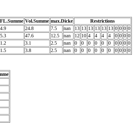
FL.Summe
Vol.Summe
max.Dicke
Restrictions
4.9
24.8
7.5
nan
13
13
13
13
13
13
0
0
0
0
5.3
47.6
12.5
nan
12
10
4
4
4
4
0
0
0
0
1.2
3.1
2.5
nan
0
0
0
0
0
0
0
0
0
0
1.5
3.8
2.5
nan
0
0
0
0
0
0
0
0
0
0
umme