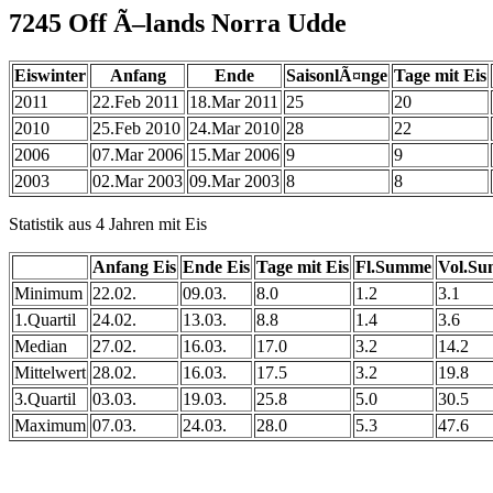
7245 Off Ã–lands Norra Udde
Eiswinter
Anfang
Ende
SaisonlÃ¤nge
Tage mit Eis
2011
22.Feb 2011
18.Mar 2011
25
20
2010
25.Feb 2010
24.Mar 2010
28
22
2006
07.Mar 2006
15.Mar 2006
9
9
2003
02.Mar 2003
09.Mar 2003
8
8
Statistik aus 4 Jahren mit Eis
Anfang Eis
Ende Eis
Tage mit Eis
Fl.Summe
Vol.S
Minimum
22.02.
09.03.
8.0
1.2
3.1
1.Quartil
24.02.
13.03.
8.8
1.4
3.6
Median
27.02.
16.03.
17.0
3.2
14.2
Mittelwert
28.02.
16.03.
17.5
3.2
19.8
3.Quartil
03.03.
19.03.
25.8
5.0
30.5
Maximum
07.03.
24.03.
28.0
5.3
47.6