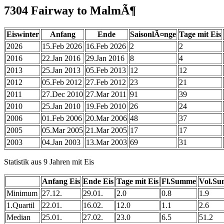
7304 Fairway to MalmÃ¶
Eiswinter
Anfang
Ende
SaisonlÃ¤nge
Tage mit Eis
2026
15.Feb 2026
16.Feb 2026
2
2
2016
22.Jan 2016
29.Jan 2016
8
4
2013
25.Jan 2013
05.Feb 2013
12
12
2012
05.Feb 2012
27.Feb 2012
23
21
2011
27.Dec 2010
27.Mar 2011
91
39
2010
25.Jan 2010
19.Feb 2010
26
24
2006
01.Feb 2006
20.Mar 2006
48
37
2005
05.Mar 2005
21.Mar 2005
17
17
2003
04.Jan 2003
13.Mar 2003
69
31
Statistik aus 9 Jahren mit Eis
Anfang Eis
Ende Eis
Tage mit Eis
Fl.Summe
Vol.S
Minimum
27.12.
29.01.
2.0
0.8
1.9
1.Quartil
22.01.
16.02.
12.0
1.1
2.6
Median
25.01.
27.02.
23.0
6.5
51.2